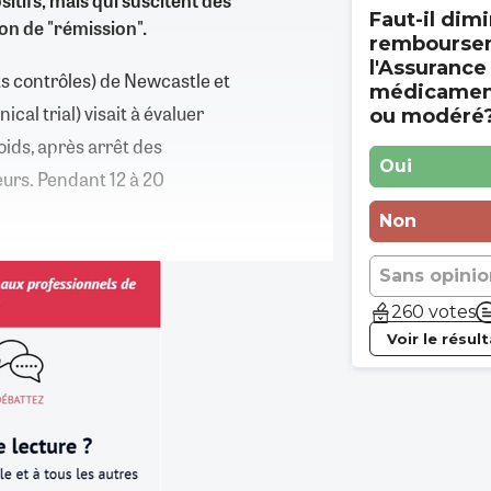
itifs, mais qui suscitent des
Faut-il dimi
ion de "rémission".
rembourse
l'Assurance
ts contrôles) de Newcastle et
médicament
cal trial) visait à évaluer
ou modéré
poids, après arrêt des
Oui
urs. Pendant 12 à 20
Non
Sans opinio
260 votes
Voir le résul