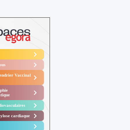
Vous
endrier Vaccinal
phie
tique
iovasculaires
lose cardiaque ​