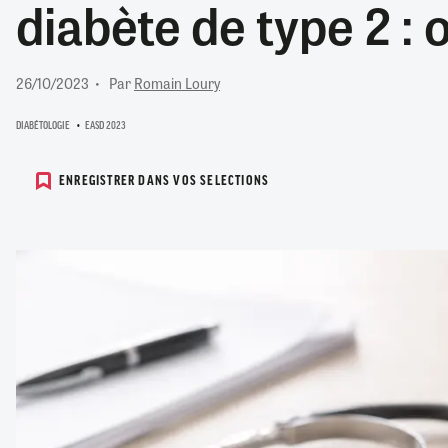
diabète de type 2 : 
RETRAITE
RÉMUNÉRATION
04/08/2026
0
SANTÉ NUMÉRIQUE
26/10/2023
Par
Romain Loury
SOCIÉTÉ
VIE CONVENTIONNELLE
DIABÉTOLOGIE
EASD 2023
TOUT VOIR
ENREGISTRER DANS VOS SELECTIONS