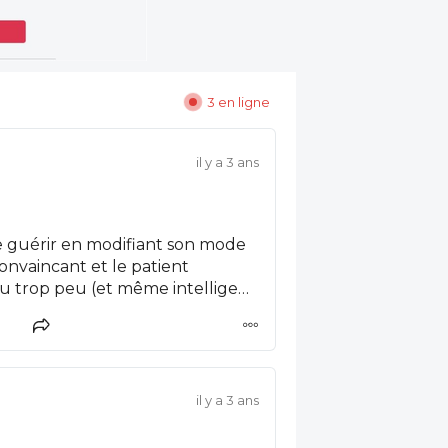
3 en ligne
il y a 3 ans
se guérir en modifiant son mode
 convaincant et le patient
 ou trop peu (et même intelligent,
ndra des médicaments. C'est un
il y a 3 ans