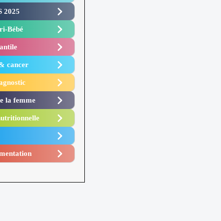
 2025 ​
i-Bébé ​
antile
 & cancer
agnostic
de la femme
utritionnelle
mentation​