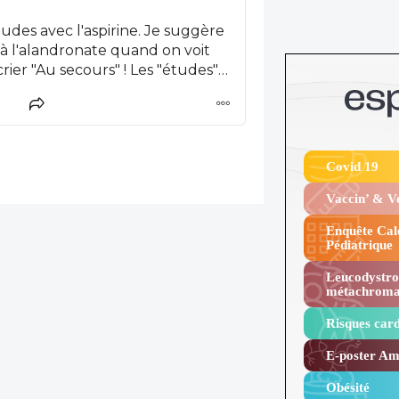
tudes avec l'aspirine. Je suggère
t à l'alandronate quand on voit
crier "Au secours" ! Les "études"
ecine!
Covid 19
Vaccin’ & 
Enquête Cal
Pédiatrique
Leucodystro
métachroma
Risques card
E-poster Amy
Obésité ​