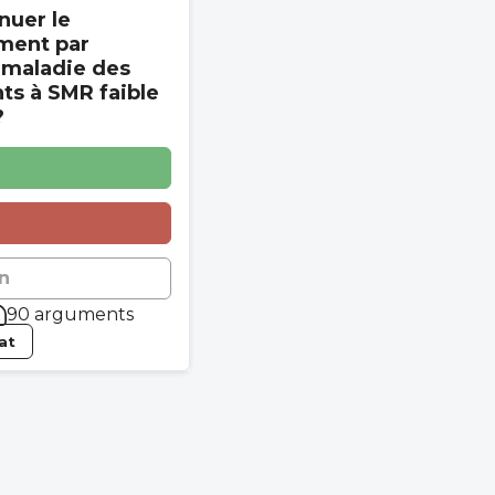
nuer le
ment par
 maladie des
s à SMR faible
?
n
90 arguments
tat