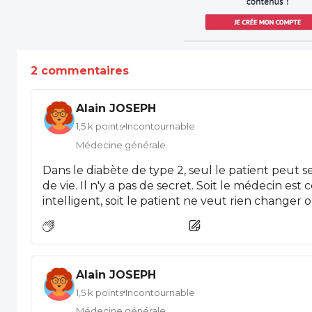
2 commentaires
Alain JOSEPH
1,5 k points
Incontournable
Médecine générale
Dans le diabète de type 2, seul le patient peut 
de vie. Il n'y a pas de secret. Soit le médecin est
intelligent, soit le patient ne veut rien changer
il n'a pas ce type d'intelligence) et alors il pre
choix personnel.
Alain JOSEPH
1,5 k points
Incontournable
Médecine générale