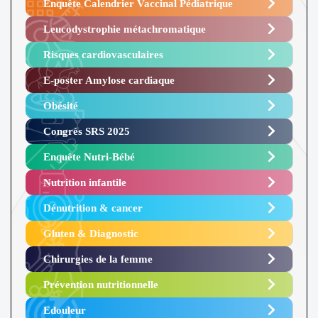
Enquête Calendrier Vaccinal Pédiatrique
Leucodystrophie métachromatique
Risques cardiovasculaires
E-poster Amylose cardiaque ​
Obésité ​
Congrès SRS 2025 ​
Enquête Nutri-Bébé ​
Nutrition infantile
Dénutrition & cancer
Gluten & Diagnostic
Chirurgies de la femme
Prévention nutritionnelle
Edouleur​