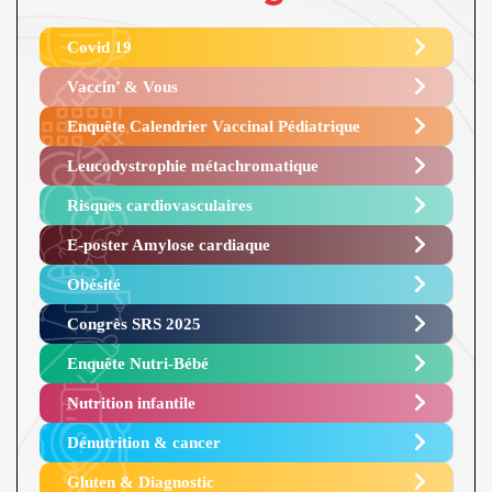
Covid 19
Vaccin’ & Vous
Enquête Calendrier Vaccinal Pédiatrique
Leucodystrophie métachromatique
Risques cardiovasculaires
E-poster Amylose cardiaque ​
Obésité ​
Congrès SRS 2025 ​
Enquête Nutri-Bébé ​
Nutrition infantile
Dénutrition & cancer
Gluten & Diagnostic