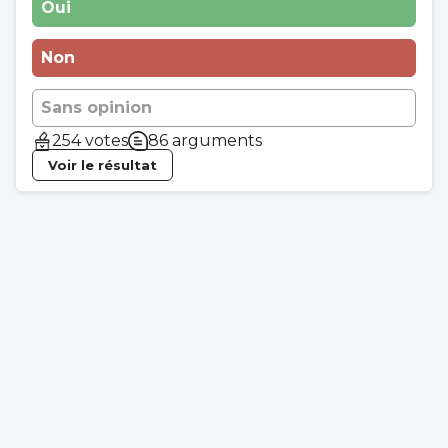
Oui
Non
Sans opinion
254 votes
86 arguments
Voir le résultat