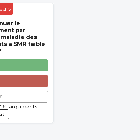
eurs
nuer le
ment par
 maladie des
s à SMR faible
?
n
90 arguments
tat