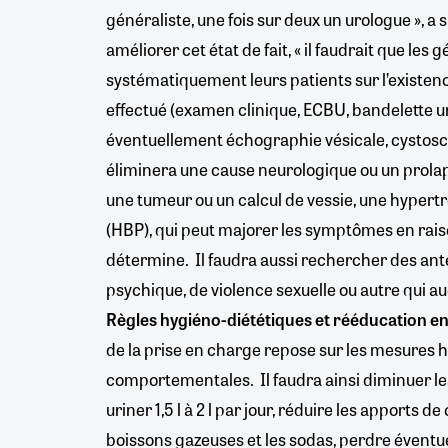
généraliste, une fois sur deux un urologue », a 
améliorer cet état de fait, « il faudrait que les
systématiquement leurs patients sur l’existenc
effectué (examen clinique, ECBU, bandelette uri
éventuellement échographie vésicale, cystosc
éliminera une cause neurologique ou un prolap
une tumeur ou un calcul de vessie, une hypert
(HBP), qui peut majorer les symptômes en raiso
détermine. Il faudra aussi rechercher des a
psychique, de violence sexuelle ou autre qui 
Règles hygiéno-diététiques et rééducation en
de la prise en charge repose sur les mesures 
comportementales. Il faudra ainsi diminuer l
uriner 1,5 l à 2 l par jour, réduire les apports de 
boissons gazeuses et les sodas, perdre éventu