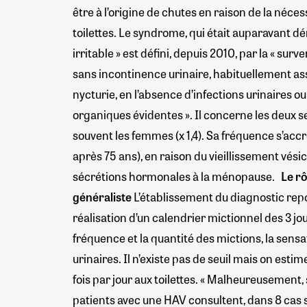
être à l’origine de chutes en raison de la néce
toilettes. Le syndrome, qui était auparavant d
irritable » est défini, depuis 2010, par la « sur
sans incontinence urinaire, habituellement ass
nycturie, en l’absence d’infections urinaires o
organiques évidentes ». Il concerne les deux s
souvent les femmes (x 1,4). Sa fréquence s’accr
après 75 ans), en raison du vieillissement vésic
sécrétions hormonales à la ménopause.
Le r
généraliste
L’établissement du diagnostic repo
réalisation d’un calendrier mictionnel des 3 jou
fréquence et la quantité des mictions, la sensat
urinaires. Il n’existe pas de seuil mais on estime
fois par jour aux toilettes. « Malheureusement,
patients avec une HAV consultent, dans 8 cas