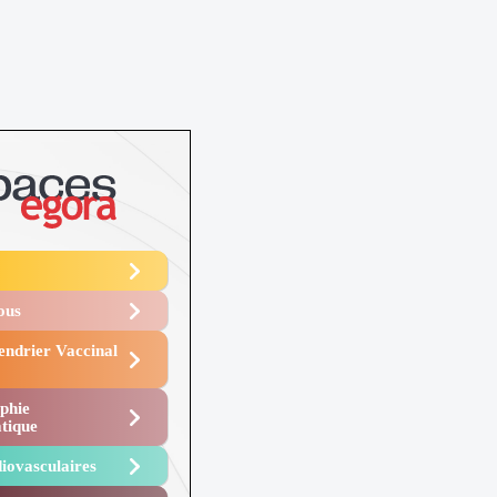
Vous
endrier Vaccinal
phie
tique
iovasculaires