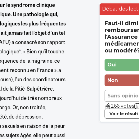
sur le syndrome clinique
Débat des lect
ique. Une pathologie qui,
logiques les plus fréquentes
Faut-il dimi
rembourse
t jamais fait l'objet d'un tel
l'Assurance
 (AFU) a consacré son rapport
médicament
ou modéré
logique*. « Bien qu’il touche
réquence de la migraine, ce
Oui
nt reconnu en France », a
ouse), l’un des coordinateurs
Non
 de la Pitié-Salpêtrière,
Sans opinio
aujourd’hui de très nombreux
266 votes
ge. Or, non traitée,
Voir le résul
iété, de dépression,
s sexuels en raison de la peur
les sujets âgés, elle peut aussi