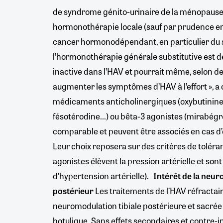
de syndrome génito-urinaire de la ménopause,
hormonothérapie locale (sauf par prudence e
cancer hormonodépendant, en particulier du s
l’hormonothérapie générale substitutive est dé
inactive dans l’HAV et pourrait même, selon d
augmenter les symptômes d’HAV à l’effort », a
médicaments anticholinergiques (oxybutinine, 
fésotérodine...) ou bêta-3 agonistes (mirabégr
comparable et peuvent être associés en cas d
Leur choix reposera sur des critères de toléra
agonistes élèvent la pression artérielle et so
d’hypertension artérielle).
Intérêt de la neur
postérieur
Les traitements de l’HAV réfractair
neuromodulation tibiale postérieure et sacrée e
botulique. Sans effets secondaires et contre-ind