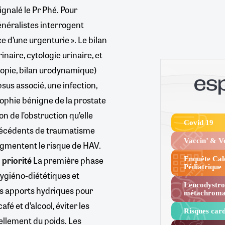
signalé le Pr Phé. Pour
 généralistes interrogent
e d’une urgenturie ». Le bilan
naire, cytologie urinaire, et
opie, bilan urodynamique)
sus associé, une infection,
rophie bénigne de la prostate
n de l’obstruction qu’elle
Covid 19
ntécédents de traumatisme
Vaccin’ & 
augmentent le risque de HAV.
 priorité
La première phase
Enquête Cal
Pédiatrique
hygiéno-diététiques et
Leucodystro
es apports hydriques pour
métachroma
café et d’alcool, éviter les
Risques card
ellement du poids. Les