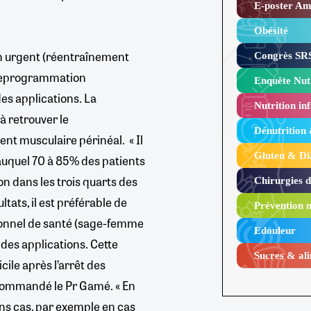
E-poster Amy
Obésité ​
in urgent (réentraînement
Congrès SRS
 (reprogrammation
Enquête Nutr
des applications. La
Nutrition inf
à retrouver le
Dénutrition
nt musculaire périnéal. « Il
Gluten & Di
 auquel 70 à 85% des patients
n dans les trois quarts des
Chirurgies 
tats, il est préférable de
Prévention n
sionnel de santé (sage-femme
Edouleur​
 des applications. Cette
Sucres & ali
ile après l’arrêt des
ecommandé le Pr Gamé. « En
ins cas, par exemple en cas