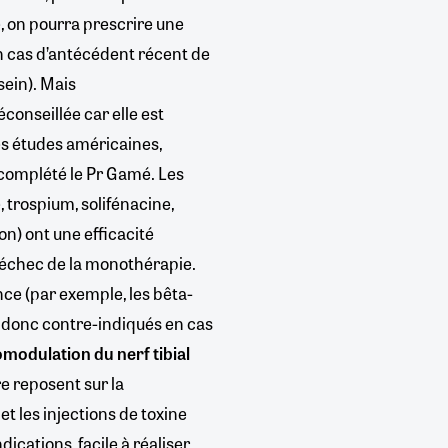
 on pourra prescrire une
n cas d’antécédent récent de
ein). Mais
conseillée car elle est
es études américaines,
 complété le Pr Gamé. Les
trospium, solifénacine,
on) ont une efficacité
’échec de la monothérapie.
nce (par exemple, les bêta-
nt donc contre-indiqués en cas
omodulation du nerf tibial
e reposent sur la
t les injections de toxine
ications, facile à réaliser