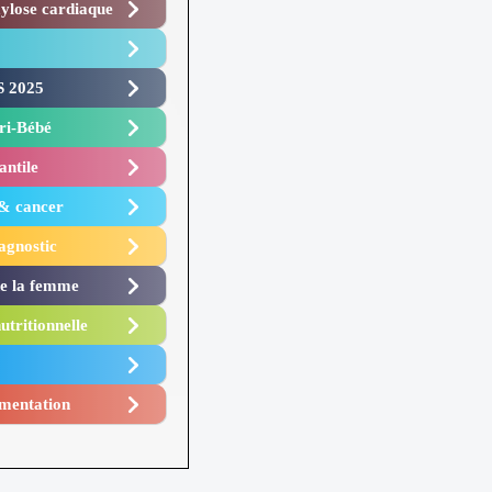
lose cardiaque ​
 2025 ​
i-Bébé ​
antile
 & cancer
agnostic
de la femme
utritionnelle
mentation​