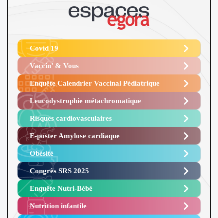
Covid 19
Vaccin’ & Vous
Enquête Calendrier Vaccinal Pédiatrique
Leucodystrophie métachromatique
Risques cardiovasculaires
E-poster Amylose cardiaque ​
Obésité ​
Congrès SRS 2025 ​
Enquête Nutri-Bébé ​
Nutrition infantile