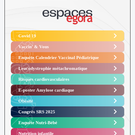
Covid 19
Vaccin’ & Vous
Enquête Calendrier Vaccinal Pédiatrique
Leucodystrophie métachromatique
Risques cardiovasculaires
E-poster Amylose cardiaque ​
Obésité ​
Congrès SRS 2025 ​
Enquête Nutri-Bébé ​
Nutrition infantile