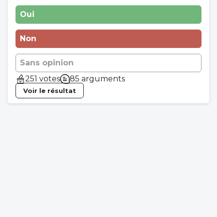
Oui
Non
Sans opinion
251 votes
85 arguments
Voir le résultat