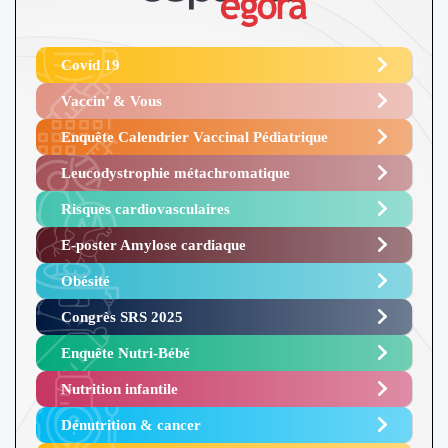
Covid 19
Vaccin’ & Vous
Enquête Calendrier Vaccinal Pédiatrique
Leucodystrophie métachromatique
Risques cardiovasculaires
E-poster Amylose cardiaque ​
Obésité ​
Congrès SRS 2025 ​
Enquête Nutri-Bébé ​
Nutrition infantile
Dénutrition & cancer