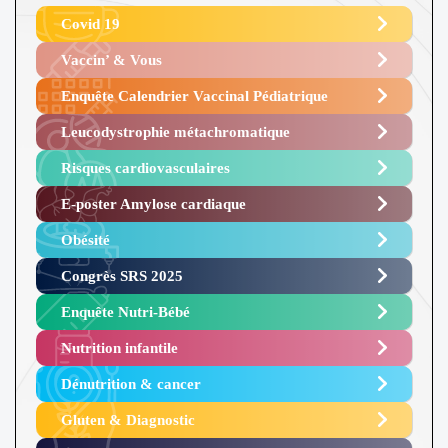
Covid 19
Vaccin’ & Vous
Enquête Calendrier Vaccinal Pédiatrique
Leucodystrophie métachromatique
Risques cardiovasculaires
E-poster Amylose cardiaque ​
Obésité ​
Congrès SRS 2025 ​
Enquête Nutri-Bébé ​
Nutrition infantile
Dénutrition & cancer
Gluten & Diagnostic