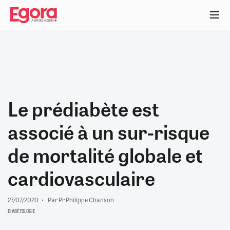
Aller
au
contenu
principal
Le prédiabète est
associé à un sur-risque
de mortalité globale et
cardiovasculaire
27/07/2020
Par Pr Philippe Chanson
DIABÉTOLOGIE