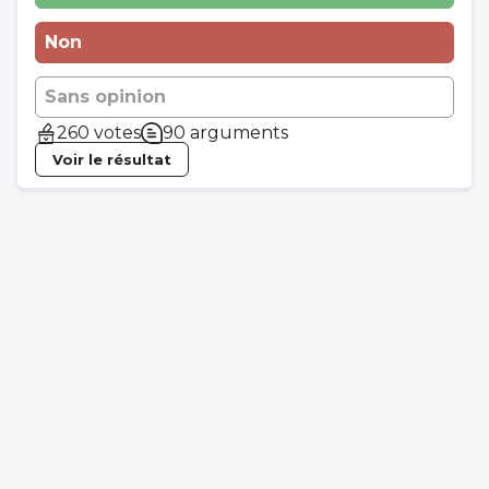
Non
Sans opinion
260 votes
90 arguments
Voir le résultat