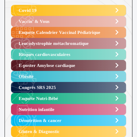
Covid 19
Vaccin’ & Vous
Enquête Calendrier Vaccinal Pédiatrique
Leucodystrophie métachromatique
Risques cardiovasculaires
E-poster Amylose cardiaque ​
Obésité ​
Congrès SRS 2025 ​
Enquête Nutri-Bébé ​
Nutrition infantile
Dénutrition & cancer
Gluten & Diagnostic