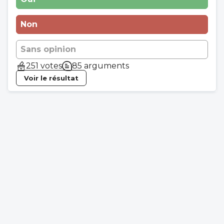
Non
Sans opinion
251 votes
85 arguments
Voir le résultat