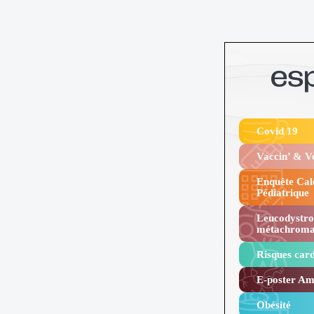
Covid 19
Vaccin’ & 
Enquête Cal
Pédiatrique
Leucodystro
métachroma
Risques card
E-poster Amy
Obésité ​