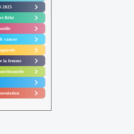
 2025 ​
i-Bébé ​
antile
 & cancer
agnostic
de la femme
utritionnelle
mentation​