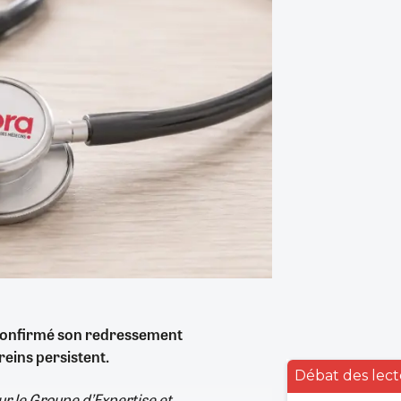
t confirmé son redressement
reins persistent.
Débat des lect
r le Groupe d’Expertise et