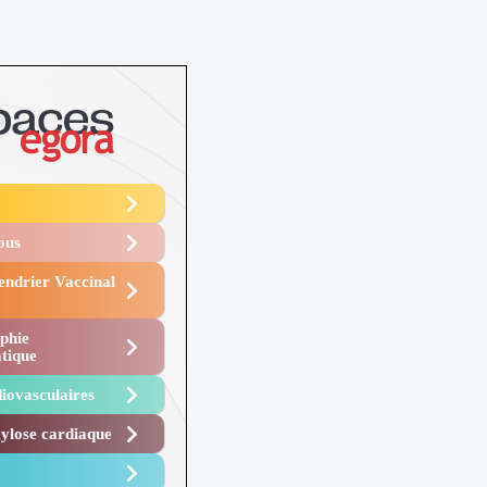
Vous
endrier Vaccinal
phie
tique
iovasculaires
lose cardiaque ​