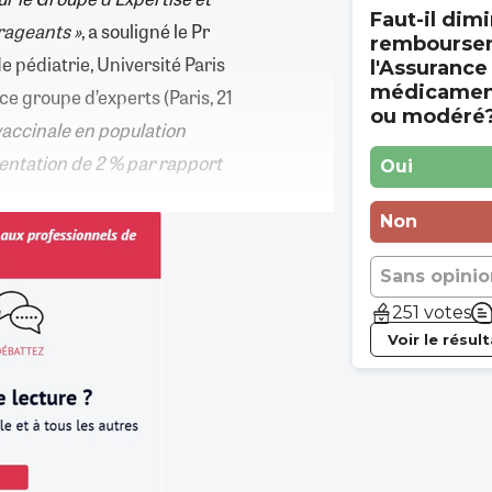
Faut-il dimi
rageants »
, a souligné le Pr
rembourse
e pédiatrie, Université Paris
l'Assurance
médicament
e groupe d’experts (Paris, 21
ou modéré
vaccinale en population
entation de 2 % par rapport
Oui
Non
Sans opinio
251 votes
Voir le résul