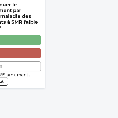
nuer le
ment par
 maladie des
s à SMR faible
?
n
85 arguments
tat