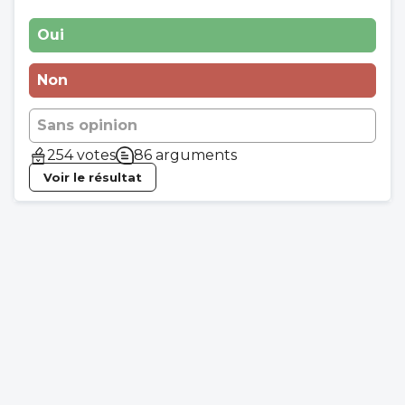
Oui
Non
Sans opinion
254 votes
86 arguments
Voir le résultat