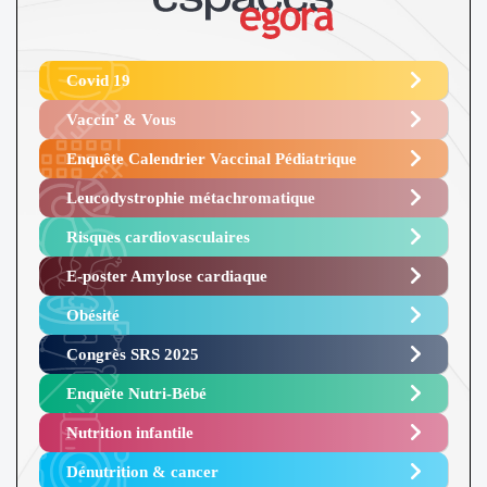
Covid 19
Vaccin’ & Vous
Enquête Calendrier Vaccinal Pédiatrique
Leucodystrophie métachromatique
Risques cardiovasculaires
E-poster Amylose cardiaque ​
Obésité ​
Congrès SRS 2025 ​
Enquête Nutri-Bébé ​
Nutrition infantile
Dénutrition & cancer