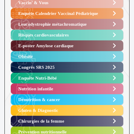
Vaccin’ & Vous
Enquête Calendrier Vaccinal Pédiatrique
Leucodystrophie métachromatique
Risques cardiovasculaires
E-poster Amylose cardiaque ​
Obésité ​
Congrès SRS 2025 ​
Enquête Nutri-Bébé ​
Nutrition infantile
Dénutrition & cancer
Gluten & Diagnostic
Chirurgies de la femme
Prévention nutritionnelle