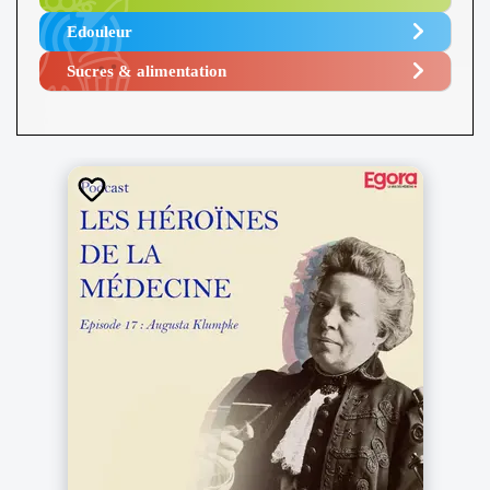
Edouleur​
Sucres & alimentation​