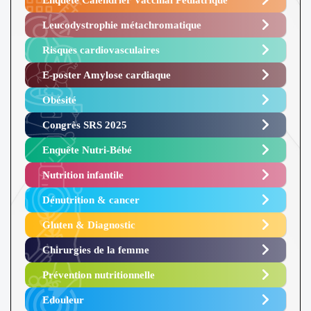
Leucodystrophie métachromatique
Risques cardiovasculaires
E-poster Amylose cardiaque ​
Obésité ​
Congrès SRS 2025 ​
Enquête Nutri-Bébé ​
Nutrition infantile
Dénutrition & cancer
Gluten & Diagnostic
Chirurgies de la femme
Prévention nutritionnelle
Edouleur​