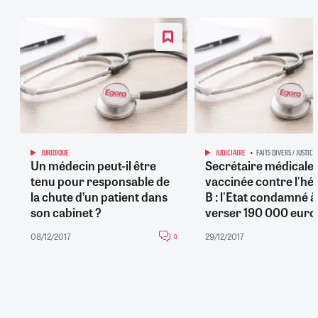
JURIDIQUE
JUDICIAIRE
FAITS DIVERS / JUSTICE
Un médecin peut-il être
Secrétaire médicale
tenu pour responsable de
vaccinée contre l'hép
la chute d’un patient dans
B : l'Etat condamné à 
son cabinet ?
verser 190 000 euro
08/12/2017
29/12/2017
0