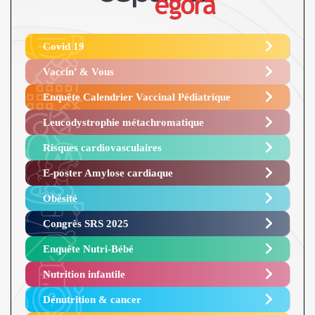
Covid 19
Vaccin’ & Vous
Enquête Calendrier Vaccinal Pédiatrique
Leucodystrophie métachromatique
Risques cardiovasculaires
E-poster Amylose cardiaque ​
Obésité ​
Congrès SRS 2025 ​
Enquête Nutri-Bébé ​
Nutrition infantile
Dénutrition & cancer