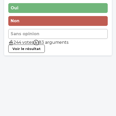
Oui
Non
Sans opinion
244 votes
83 arguments
Voir le résultat