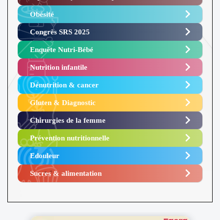
Obésité ​
Congrès SRS 2025 ​
Enquête Nutri-Bébé ​
Nutrition infantile
Dénutrition & cancer
Gluten & Diagnostic
Chirurgies de la femme
Prévention nutritionnelle
Edouleur​
Sucres & alimentation​