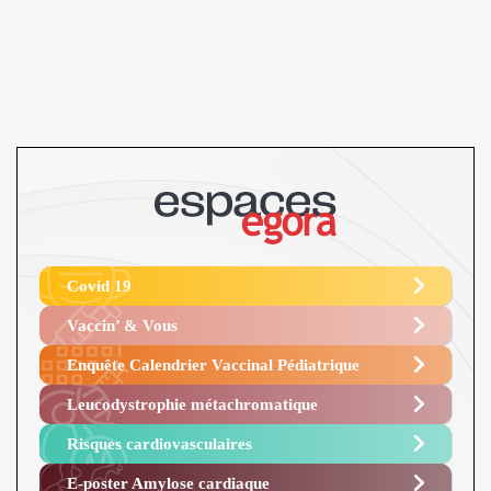
Covid 19
Vaccin’ & Vous
Enquête Calendrier Vaccinal Pédiatrique
Leucodystrophie métachromatique
Risques cardiovasculaires
E-poster Amylose cardiaque ​