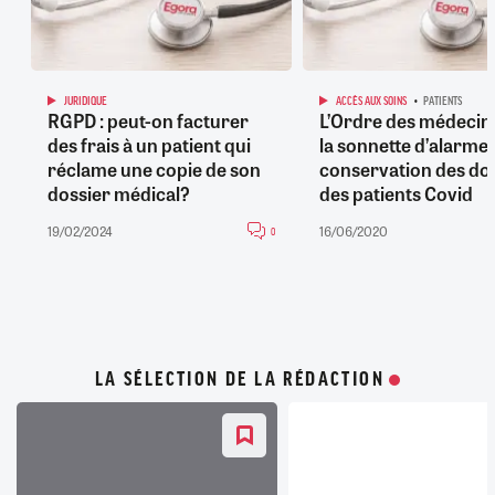
Enfin, il est à noter que la CNIL a établi un référentiel
destiné à la gestion des cabinets médicaux et
paramédicaux mis en œuvre à des fins de prévention, de
diagnostic ou de gestion administrative dans sa
JURIDIQUE
ACCÈS AUX SOINS
PATIENTS
RGPD : peut-on facturer
L’Ordre des médecins
délibération n°2020-081 du 18 juin 2020.
des frais à un patient qui
la sonnette d’alarme 
réclame une copie de son
conservation des do
dossier médical?
des patients Covid
19/02/2024
16/06/2020
0
LA SÉLECTION DE LA RÉDACTION