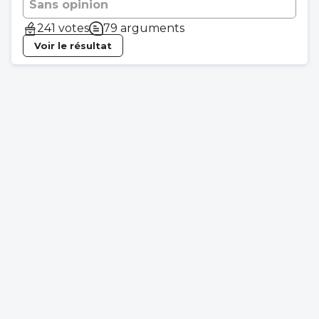
contractuelles pour qu’elles soient conformes aux
Sans opinion
dispositions du RGPD.
241 votes
79 arguments
Voir le résultat
4 - Comment respecter les droits des patients ?
Les patients disposent des droits d’accès, de
rectification, de portabilité, d’opposition, d’effacement,
de limitation et de retrait de leur consentement, outre
les droits liés aux consignes qu’ils peuvent donner sur le
sort de leurs données à leur décès.
Lorsqu’un patient demande l’accès à son dossier
médical, le professionnel de santé est tenu de lui
répondre sous un délai strict d’un mois. La CNIL a déjà
eu l’occasion de sanctionner un praticien n’ayant pas