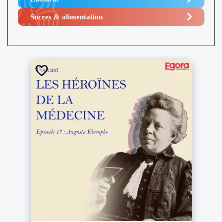
manquements :
Sucres & alimentation​
Un rappel à l’ordre ;
Une mise en demeure – rendue publique ou non - de
se mettre en conformité dans un certain délai ;
Une injonction de se mettre en conformité ;
Une suspension du traitement de données ou son
interdiction ;