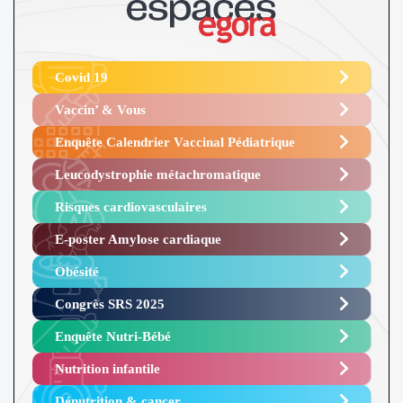
Covid 19
Vaccin’ & Vous
Enquête Calendrier Vaccinal Pédiatrique
Leucodystrophie métachromatique
Risques cardiovasculaires
E-poster Amylose cardiaque ​
Obésité ​
Congrès SRS 2025 ​
Enquête Nutri-Bébé ​
Nutrition infantile
Dénutrition & cancer