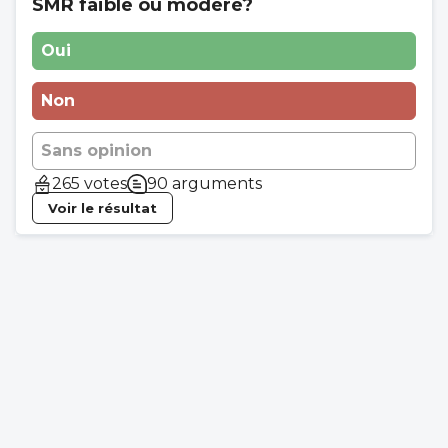
SMR faible ou modéré?
Oui
Non
Sans opinion
265 votes
90 arguments
Voir le résultat