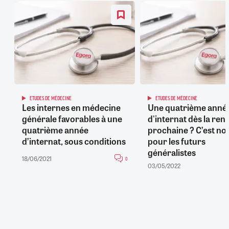
ETUDES DE MÉDECINE
ETUDES DE MÉDECINE
Les internes en médecine
Une quatrième anné
générale favorables à une
d'internat dès la ren
quatrième année
prochaine ? C’est no
d’internat, sous conditions
pour les futurs
généralistes
18/06/2021
0
03/05/2022