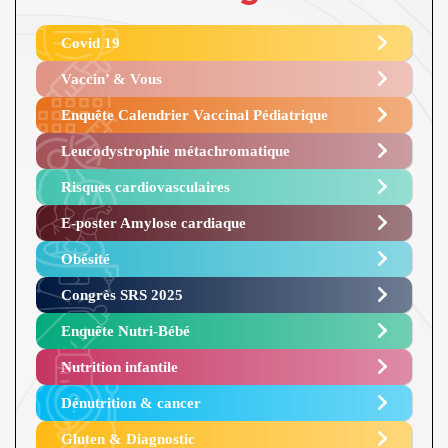
Covid 19
Vaccin’ & Vous
Enquête Calendrier Vaccinal Pédiatrique
Leucodystrophie métachromatique
Risques cardiovasculaires
E-poster Amylose cardiaque ​
Obésité ​
Congrès SRS 2025 ​
Enquête Nutri-Bébé ​
Nutrition infantile
Dénutrition & cancer
Gluten & Diagnostic