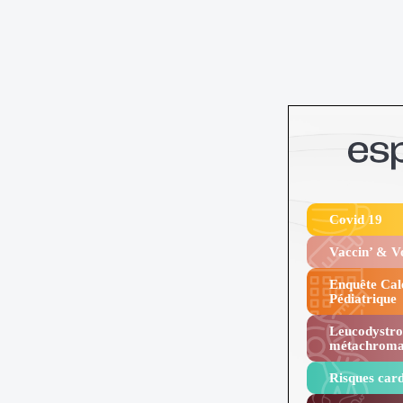
Covid 19
Vaccin’ & 
Enquête Cal
Pédiatrique
Leucodystro
métachroma
Risques card