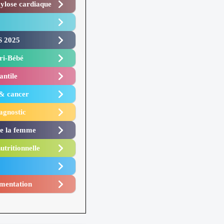
lose cardiaque ​
 2025 ​
i-Bébé ​
antile
 & cancer
agnostic
de la femme
utritionnelle
mentation​