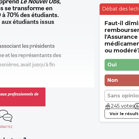
 apprend
Le Nouvel Obs
,
es se transforme en
Débat des lect
0 à 70% des étudiants.
 aux étudiants issus
Faut-il dimi
rembourse
l'Assurance
médicament
associant les présidents
ou modéré
ne et les représentants des
nières, avait jusqu'à fin
Oui
Non
Sans opinio
245 votes
Voir le résul