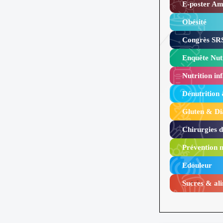
E-poster Amy
Obésité ​
Congrès SRS
Enquête Nutr
Nutrition inf
Dénutrition
Gluten & Di
Chirurgies 
Prévention n
Edouleur​
Sucres & ali