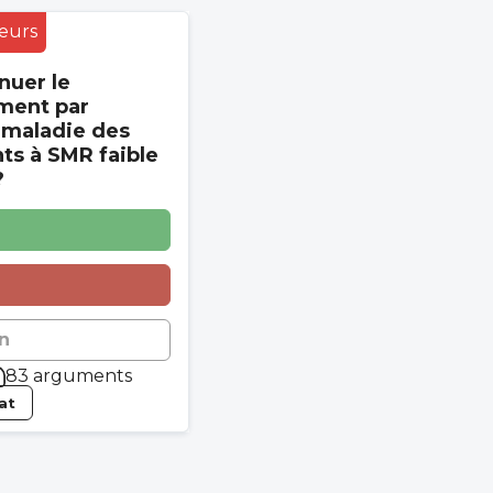
eurs
nuer le
ment par
 maladie des
s à SMR faible
?
n
83 arguments
tat