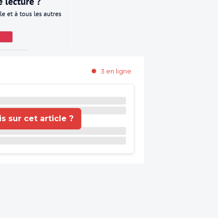
3 en ligne
 sur cet article ?