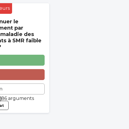
eurs
nuer le
ment par
 maladie des
s à SMR faible
?
n
86 arguments
tat