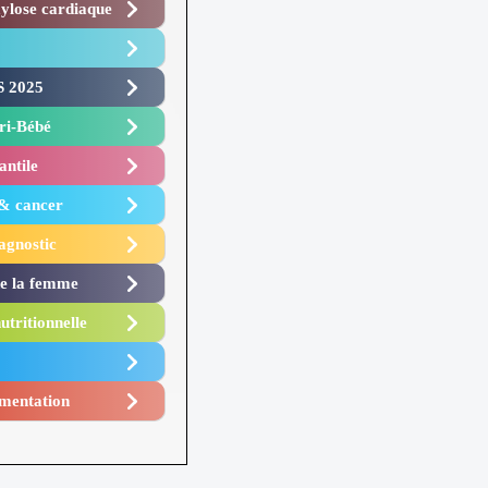
lose cardiaque ​
 2025 ​
i-Bébé ​
antile
 & cancer
agnostic
de la femme
utritionnelle
mentation​