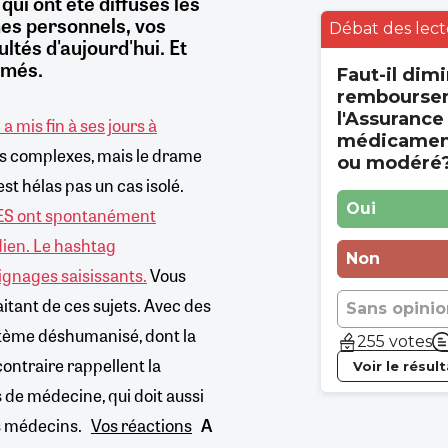
ui ont été diffusés les
es personnels, vos
Débat des lect
ultés d'aujourd'hui. Et
imés.
Faut-il dimi
rembourse
l'Assurance
 mis fin à ses jours à
médicament
rs complexes, mais le drame
ou modéré
st hélas pas un cas isolé.
Oui
CES ont spontanément
dien. Le hashtag
Non
gnages saisissants.
Vous
aitant de ces sujets. Avec des
Sans opinio
ystème déshumanisé, dont la
255 votes
 contraire rappellent la
Voir le résul
s de médecine, qui doit aussi
ts médecins.
Vos réactions
A