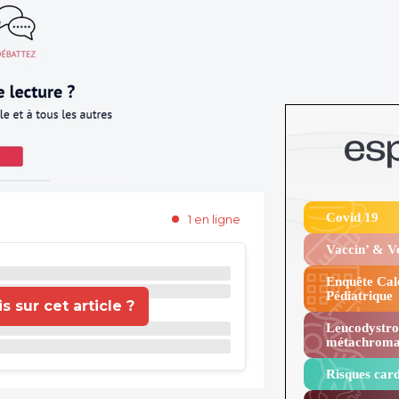
Covid 19
1 en ligne
Vaccin’ & 
Enquête Cal
Pédiatrique
 sur cet article ?
Leucodystro
métachroma
Risques card