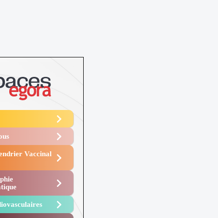
Vous
endrier Vaccinal
phie
tique
iovasculaires