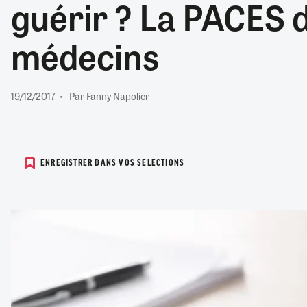
guérir ? La PACES d
RETRAITE
RÉMUNÉRATION
04/08/2026
0
médecins
SANTÉ NUMÉRIQUE
SOCIÉTÉ
VIE CONVENTIONNELLE
19/12/2017
Par
Fanny Napolier
TOUT VOIR
ENREGISTRER DANS VOS SELECTIONS