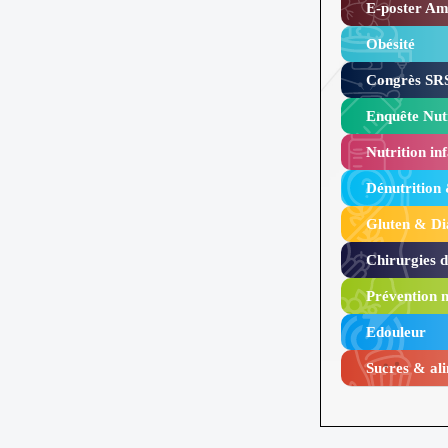
E-poster Amy
Obésité ​
Congrès SRS
Enquête Nutr
Nutrition inf
Dénutrition
Gluten & Di
Chirurgies 
Prévention n
Edouleur​
Sucres & ali