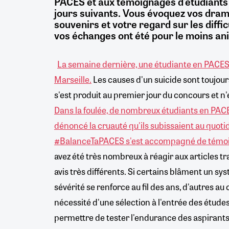
PACES et aux témoignages d'étudiants q
jours suivants. Vous évoquez vos dram
souvenirs et votre regard sur les diffic
vos échanges ont été pour le moins an
La semaine dernière, une étudiante en PACES a
Marseille.
Les causes d'un suicide sont toujou
s'est produit au premier jour du concours et n'e
Dans la foulée, de nombreux étudiants en PA
dénoncé la cruauté qu'ils subissaient au quoti
#BalanceTaPACES s'est accompagné de témoi
avez été très nombreux à réagir aux articles tr
avis très différents. Si certains blâment un s
sévérité se renforce au fil des ans, d'autres au
nécessité d'une sélection à l'entrée des étude
permettre de tester l'endurance des aspiran