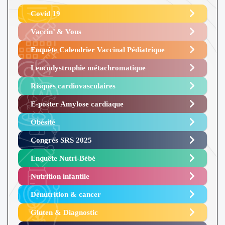
Covid 19
Vaccin’ & Vous
Enquête Calendrier Vaccinal Pédiatrique
Leucodystrophie métachromatique
Risques cardiovasculaires
E-poster Amylose cardiaque ​
Obésité ​
Congrès SRS 2025 ​
Enquête Nutri-Bébé ​
Nutrition infantile
Dénutrition & cancer
Gluten & Diagnostic