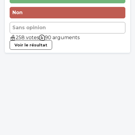
Non
Sans opinion
258 votes
90 arguments
Voir le résultat