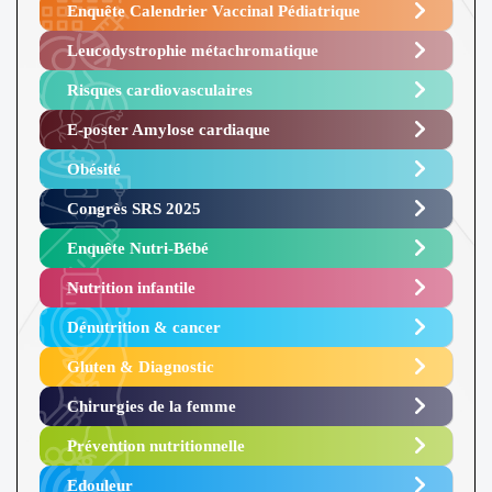
Enquête Calendrier Vaccinal Pédiatrique
Leucodystrophie métachromatique
Risques cardiovasculaires
E-poster Amylose cardiaque ​
Obésité ​
Congrès SRS 2025 ​
Enquête Nutri-Bébé ​
Nutrition infantile
Dénutrition & cancer
Gluten & Diagnostic
Chirurgies de la femme
Prévention nutritionnelle
Edouleur​