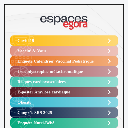
Covid 19
Vaccin’ & Vous
Enquête Calendrier Vaccinal Pédiatrique
Leucodystrophie métachromatique
Risques cardiovasculaires
E-poster Amylose cardiaque ​
Obésité ​
Congrès SRS 2025 ​
Enquête Nutri-Bébé ​