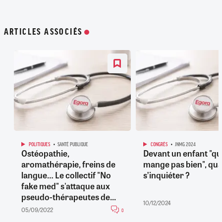
ARTICLES ASSOCIÉS
POLITIQUES
SANTÉ PUBLIQUE
CONGRÈS
JNMG 2024
Ostéopathie,
Devant un enfant "qu
aromathérapie, freins de
mange pas bien", qu
langue… Le collectif "No
s’inquiéter ?
fake med" s'attaque aux
pseudo-thérapeutes de...
10/12/2024
05/09/2022
0