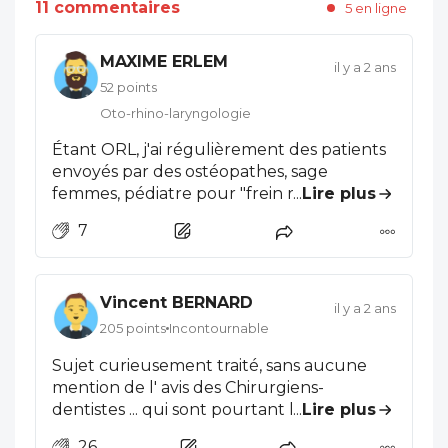
11 commentaires
5 en ligne
MAXIME ERLEM
il y a 2 ans
52 points
Oto-rhino-laryngologie
Étant ORL, j'ai régulièrement des patients
envoyés par des ostéopathes, sage
femmes, pédiatre pour "frein restrictif". Sur
...
Lire plus
10 enfants il existe une véritable
7
ankyloglossie par brièveté du frein lingual
chez moins d'un quart d'entre eux. Cet
excès de faux diagnostic est due
Vincent BERNARD
essentiellement par défaut de formation
il y a 2 ans
des professionnels de santé et par pur
205 points
Incontournable
bullshit que l'on voit essentiellement chez
Sujet curieusement traité, sans aucune
les ostéopathe qui n'ont a mon sens rien a
mention de l' avis des Chirurgiens-
faire pour des enfants de moins de 6 mois,
dentistes ... qui sont pourtant les mieux
...
Lire plus
leurs manipulations sont une pure
placés pour donner un avis éclairé sur ce
escroquerie et même dangereuse pour
26