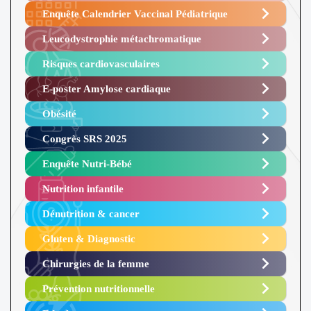
Enquête Calendrier Vaccinal Pédiatrique
Leucodystrophie métachromatique
Risques cardiovasculaires
E-poster Amylose cardiaque ​
Obésité ​
Congrès SRS 2025 ​
Enquête Nutri-Bébé ​
Nutrition infantile
Dénutrition & cancer
Gluten & Diagnostic
Chirurgies de la femme
Prévention nutritionnelle