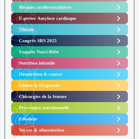
Risques cardiovasculaires
E-poster Amylose cardiaque ​
Obésité ​
Congrès SRS 2025 ​
Enquête Nutri-Bébé ​
Nutrition infantile
Dénutrition & cancer
Gluten & Diagnostic
Chirurgies de la femme
Prévention nutritionnelle
Edouleur​
Sucres & alimentation​