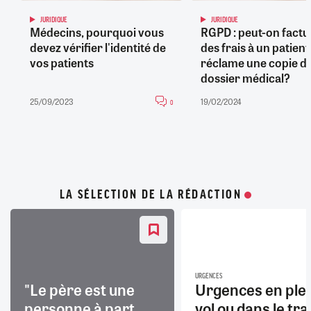
JURIDIQUE
JURIDIQUE
Médecins, pourquoi vous
RGPD : peut-on factu
devez vérifier l'identité de
des frais à un patient
vos patients
réclame une copie d
dossier médical?
25/09/2023
19/02/2024
0
LA SÉLECTION DE LA RÉDACTION
URGENCES
"Le père est une
Urgences en ple
personne à part
vol ou dans le trai