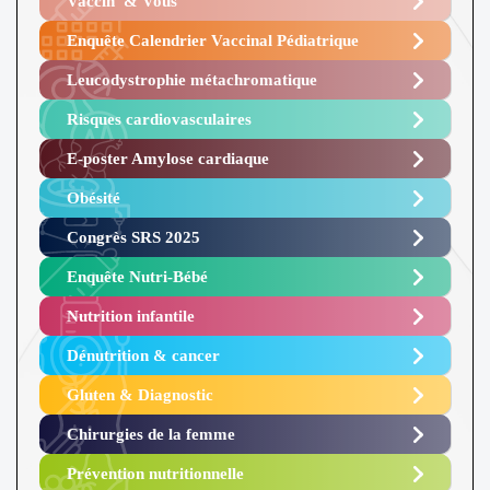
Vaccin’ & Vous
Enquête Calendrier Vaccinal Pédiatrique
Leucodystrophie métachromatique
Risques cardiovasculaires
E-poster Amylose cardiaque ​
Obésité ​
Congrès SRS 2025 ​
Enquête Nutri-Bébé ​
Nutrition infantile
Dénutrition & cancer
Gluten & Diagnostic
Chirurgies de la femme
Prévention nutritionnelle