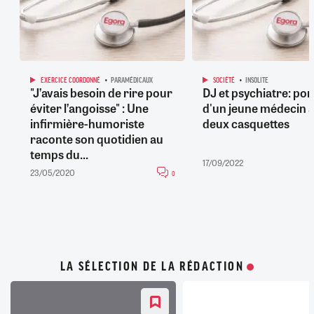
EXERCICE COORDONNÉ
PARAMÉDICAUX
SOCIÉTÉ
INSOLITE
"J’avais besoin de rire pour
DJ et psychiatre: por
éviter l’angoisse" : Une
d'un jeune médecin 
infirmière-humoriste
deux casquettes
raconte son quotidien au
temps du...
17/09/2022
23/05/2020
0
LA SÉLECTION DE LA RÉDACTION