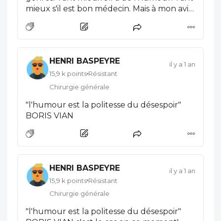
mieux s'il est bon médecin. Mais à mon avis
il doit choisir. L'éthique, la déontologie, les
conflits d'intérêts le guettent... Le
surmenage aussi!
HENRI BASPEYRE
il y a 1 an
15,9 k points
Résistant
Chirurgie générale
"l'humour est la politesse du désespoir"
BORIS VIAN
HENRI BASPEYRE
il y a 1 an
15,9 k points
Résistant
Chirurgie générale
"l'humour est la politesse du désespoir"