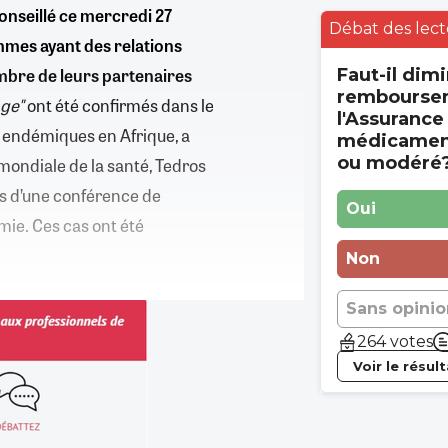
onseillé ce mercredi 27
Débat des lect
ommes ayant des relations
mbre de leurs partenaires
Faut-il dimi
rembourse
nge"
ont été confirmés dans le
l'Assurance
endémiques en Afrique, a
médicament
ou modéré
 mondiale de la santé, Tedros
rs d’une conférence de
Oui
mie. Ces cas ont été
Non
Sans opinio
264 votes
Voir le résul