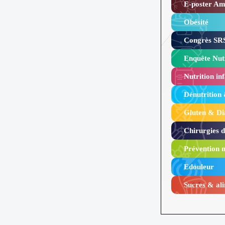
E-poster Amy
Obésité ​
Congrès SRS
Enquête Nutr
Nutrition inf
Dénutrition
Gluten & Di
Chirurgies 
Prévention n
Edouleur​
Sucres & ali