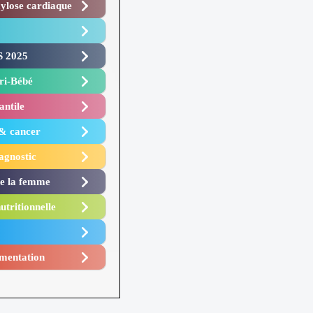
lose cardiaque ​
 2025 ​
i-Bébé ​
antile
 & cancer
agnostic
de la femme
utritionnelle
mentation​