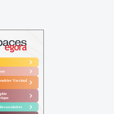
Vous
endrier Vaccinal
phie
tique
iovasculaires