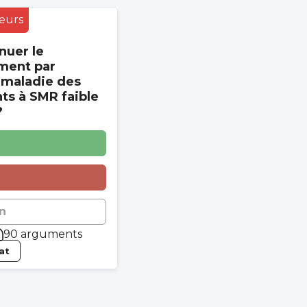
eurs
nuer le
ment par
 maladie des
s à SMR faible
?
n
90 arguments
tat