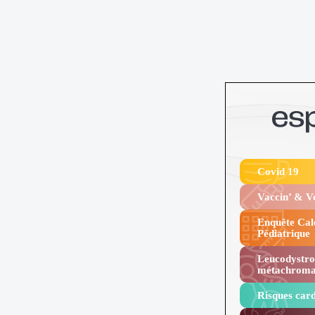
Covid 19
Vaccin’ & 
Enquête Cal
Pédiatrique
Leucodystro
métachroma
Risques card