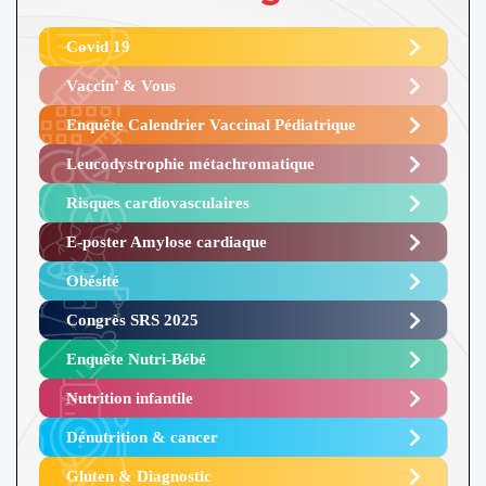
Covid 19
Vaccin’ & Vous
Enquête Calendrier Vaccinal Pédiatrique
Leucodystrophie métachromatique
Risques cardiovasculaires
E-poster Amylose cardiaque ​
Obésité ​
Congrès SRS 2025 ​
Enquête Nutri-Bébé ​
Nutrition infantile
Dénutrition & cancer
Gluten & Diagnostic