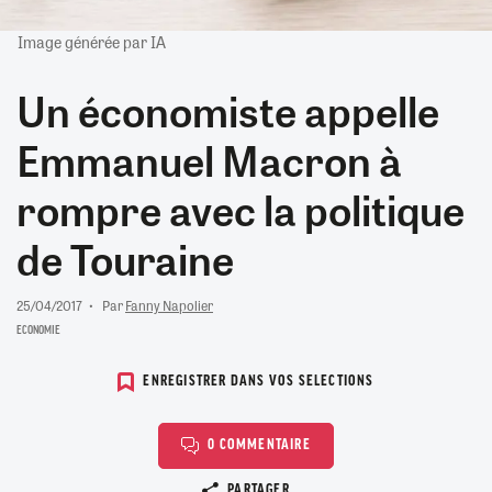
Image générée par IA
Un économiste appelle
Emmanuel Macron à
rompre avec la politique
de Touraine
25/04/2017
Par
Fanny Napolier
ECONOMIE
ENREGISTRER DANS VOS SELECTIONS
0 COMMENTAIRE
Copier le lien
PARTAGER