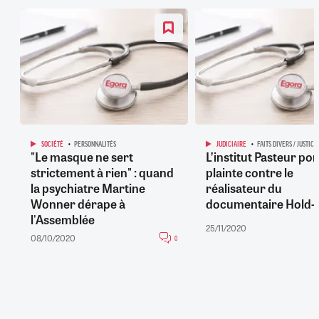
SOCIÉTÉ
PERSONNALITÉS
JUDICIAIRE
FAITS DIVERS / JUSTICE
"Le masque ne sert
L’institut Pasteur por
strictement à rien" : quand
plainte contre le
la psychiatre Martine
réalisateur du
Wonner dérape à
documentaire Hold-
l'Assemblée
25/11/2020
08/10/2020
0