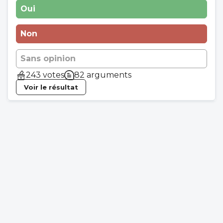
Oui
Non
Sans opinion
243 votes
82 arguments
Voir le résultat