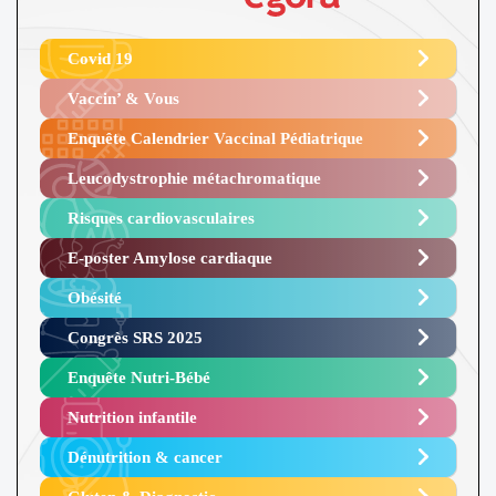
Covid 19
Vaccin’ & Vous
Enquête Calendrier Vaccinal Pédiatrique
Leucodystrophie métachromatique
Risques cardiovasculaires
E-poster Amylose cardiaque ​
Obésité ​
Congrès SRS 2025 ​
Enquête Nutri-Bébé ​
Nutrition infantile
Dénutrition & cancer