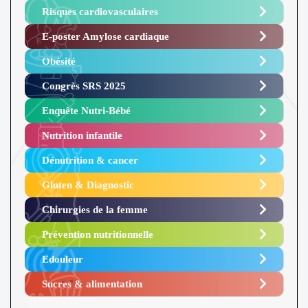
Risques cardiovasculaires
E-poster Amylose cardiaque ​
Obésité ​
Congrès SRS 2025 ​
Enquête Nutri-Bébé ​
Nutrition infantile
Dénutrition & cancer
Gluten & Diagnostic
Chirurgies de la femme
Prévention nutritionnelle
Edouleur​
Sucres & alimentation​