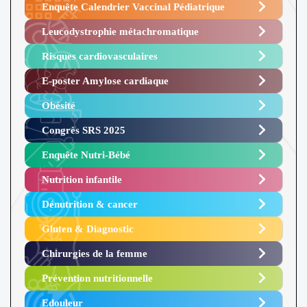
Enquête Calendrier Vaccinal Pédiatrique
Leucodystrophie métachromatique
Risques cardiovasculaires
E-poster Amylose cardiaque ​
Obésité ​
Congrès SRS 2025 ​
Enquête Nutri-Bébé ​
Nutrition infantile
Dénutrition & cancer
Gluten & Diagnostic
Chirurgies de la femme
Prévention nutritionnelle
Edouleur​