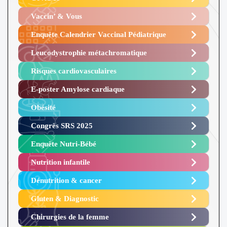
Vaccin’ & Vous
Enquête Calendrier Vaccinal Pédiatrique
Leucodystrophie métachromatique
Risques cardiovasculaires
E-poster Amylose cardiaque ​
Obésité ​
Congrès SRS 2025 ​
Enquête Nutri-Bébé ​
Nutrition infantile
Dénutrition & cancer
Gluten & Diagnostic
Chirurgies de la femme