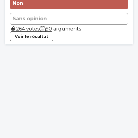
Non
Sans opinion
264 votes
90 arguments
Voir le résultat