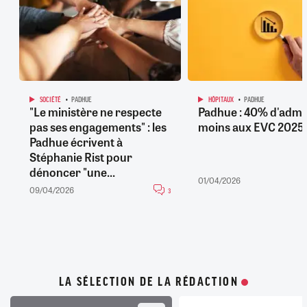
SOCIÉTÉ
PADHUE
HÔPITAUX
PADHUE
"Le ministère ne respecte
Padhue : 40% d'admi
pas ses engagements" : les
moins aux EVC 2025
Padhue écrivent à
Stéphanie Rist pour
dénoncer "une...
01/04/2026
09/04/2026
3
LA SÉLECTION DE LA RÉDACTION