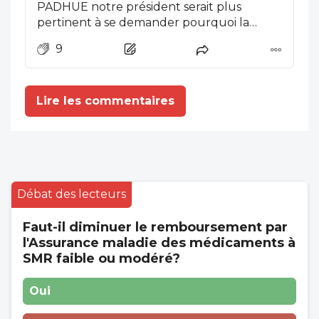
PADHUE notre président serait plus
pertinent à se demander pourquoi la
France n est pas capacité de former les
9
médecins dont elle a besoin et quelles
sont les motivations qui amènent ces
PADHUE à accepter d être exploités dans
Lire les commentaires
nos hôpitaux français alors qu'ils font tant
defaut dans les hopitaux de leurs pays d
origine.
Débat des lecteurs
Faut-il diminuer le remboursement par
l'Assurance maladie des médicaments à
SMR faible ou modéré?
Oui