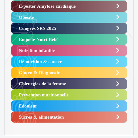
E-poster Amylose cardiaque ​
Obésité ​
Congrès SRS 2025 ​
Enquête Nutri-Bébé ​
Nutrition infantile
Dénutrition & cancer
Gluten & Diagnostic
Chirurgies de la femme
Prévention nutritionnelle
Edouleur​
Sucres & alimentation​