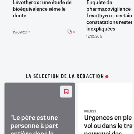
Lévothyrox : une étude de
Enquête de
bioéquivalence sème le
pharmacovigilance s
doute
Levothyrox : certain
constatations resten
inexpliquées
15/09/2017
0
12/10/2017
LA SÉLECTION DE LA RÉDACTION
URGENCES
"Le père est une
Urgences en ple
personne à part
vol ou dans le trai
entière dans la
pourquoi des