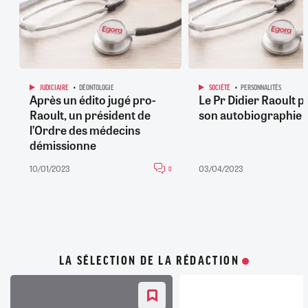
JUDICIAIRE
DÉONTOLOGIE
SOCIÉTÉ
PERSONNALITÉS
Après un édito jugé pro-
Le Pr Didier Raoult p
Raoult, un président de
son autobiographie
l’Ordre des médecins
démissionne
10/01/2023
03/04/2023
0
LA SÉLECTION DE LA RÉDACTION