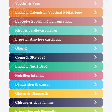
Vaccin’ & Vous
Enquête Calendrier Vaccinal Pédiatrique
Leucodystrophie métachromatique
Risques cardiovasculaires
E-poster Amylose cardiaque ​
Obésité ​
Congrès SRS 2025 ​
Enquête Nutri-Bébé ​
Nutrition infantile
Dénutrition & cancer
Gluten & Diagnostic
Chirurgies de la femme
Prévention nutritionnelle