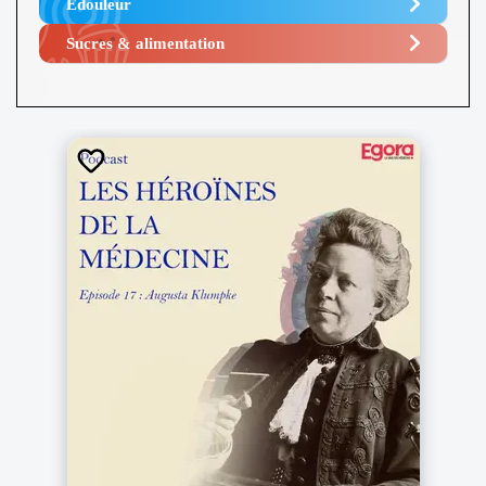
Edouleur​
Sucres & alimentation​