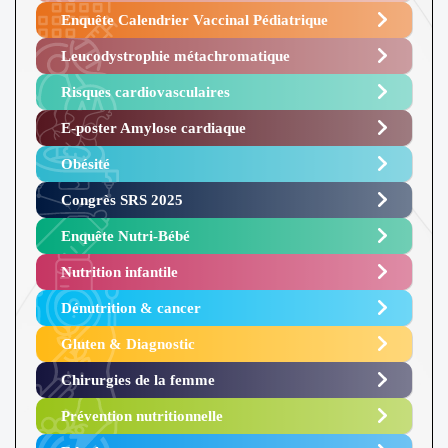
Enquête Calendrier Vaccinal Pédiatrique
Leucodystrophie métachromatique
Risques cardiovasculaires
E-poster Amylose cardiaque ​
Obésité ​
Congrès SRS 2025 ​
Enquête Nutri-Bébé ​
Nutrition infantile
Dénutrition & cancer
Gluten & Diagnostic
Chirurgies de la femme
Prévention nutritionnelle