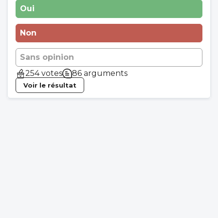
Oui
Non
Sans opinion
254 votes
86 arguments
Voir le résultat