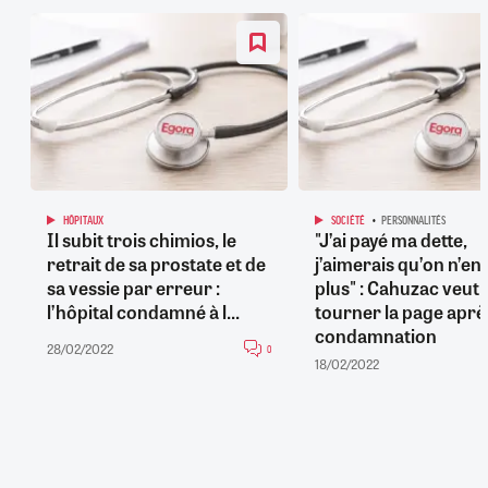
HÔPITAUX
SOCIÉTÉ
PERSONNALITÉS
Il subit trois chimios, le
"J’ai payé ma dette,
retrait de sa prostate et de
j’aimerais qu’on n’en
sa vessie par erreur :
plus" : Cahuzac veut
l’hôpital condamné à l...
tourner la page aprè
condamnation
28/02/2022
0
18/02/2022