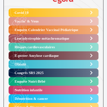
Covid 19
Vaccin’ & Vous
Enquête Calendrier Vaccinal Pédiatrique
Leucodystrophie métachromatique
Risques cardiovasculaires
E-poster Amylose cardiaque ​
Obésité ​
Congrès SRS 2025 ​
Enquête Nutri-Bébé ​
Nutrition infantile
Dénutrition & cancer