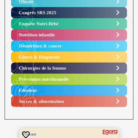
Obésité ​
Congrès SRS 2025 ​
Enquête Nutri-Bébé ​
Nutrition infantile
Dénutrition & cancer
Gluten & Diagnostic
Chirurgies de la femme
Prévention nutritionnelle
Edouleur​
Sucres & alimentation​