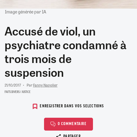
Image générée par IA
Accusé de viol, un
psychiatre condamné à
trois mois de
suspension
21/10/2017
Par
Fanny Napolier
FAITS DIVERS / JUSTICE
ENREGISTRER DANS VOS SELECTIONS
0 COMMENTAIRE
Copier le lien
PARTAGER