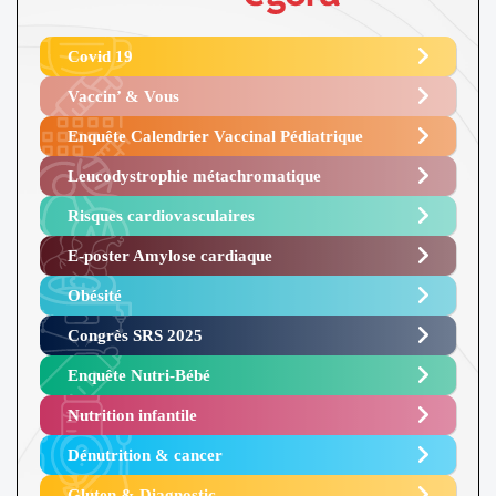
Covid 19
Vaccin’ & Vous
Enquête Calendrier Vaccinal Pédiatrique
Leucodystrophie métachromatique
Risques cardiovasculaires
E-poster Amylose cardiaque ​
Obésité ​
Congrès SRS 2025 ​
Enquête Nutri-Bébé ​
Nutrition infantile
Dénutrition & cancer
Gluten & Diagnostic