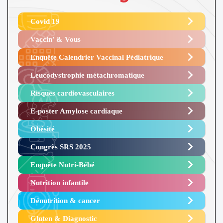
Covid 19
Vaccin’ & Vous
Enquête Calendrier Vaccinal Pédiatrique
Leucodystrophie métachromatique
Risques cardiovasculaires
E-poster Amylose cardiaque ​
Obésité ​
Congrès SRS 2025 ​
Enquête Nutri-Bébé ​
Nutrition infantile
Dénutrition & cancer
Gluten & Diagnostic