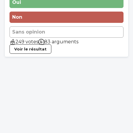
Oui
Non
Sans opinion
249 votes
83 arguments
Voir le résultat