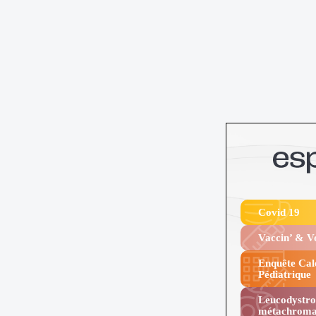
Covid 19
Vaccin’ & 
Enquête Cal
Pédiatrique
Leucodystro
métachroma