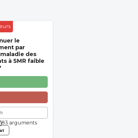
eurs
nuer le
ment par
 maladie des
s à SMR faible
?
n
83 arguments
tat