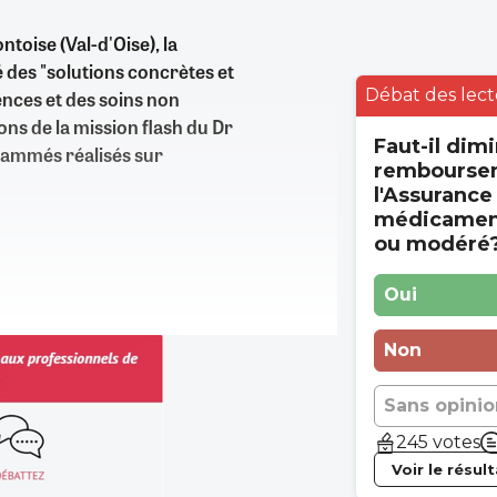
ontoise (Val-d'Oise), la
 des "solutions concrètes et
Débat des lect
nces et des soins non
ns de la mission flash du Dr
Faut-il dimi
rammés réalisés sur
rembourse
l'Assurance
médicament
ou modéré
Oui
Non
Sans opinio
245 votes
Voir le résul