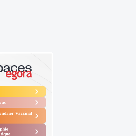
Vous
endrier Vaccinal
phie
tique