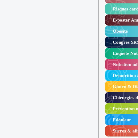
Risques card
E-poster Amy
Obésité ​
Congrès SRS
Enquête Nutr
Nutrition inf
Dénutrition
Gluten & Di
Chirurgies 
Prévention n
Edouleur​
Sucres & ali