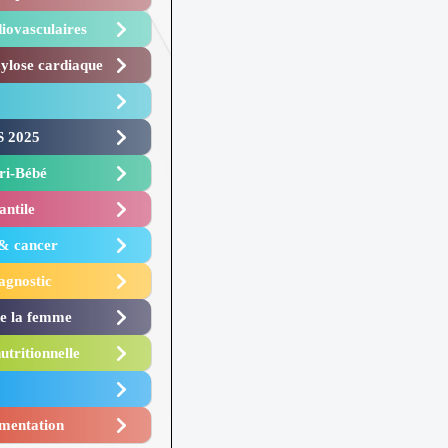
iovasculaires
lose cardiaque ​
 2025 ​
i-Bébé ​
antile
 & cancer
agnostic
de la femme
utritionnelle
mentation​