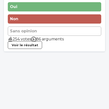
Oui
Non
Sans opinion
254 votes
86 arguments
Voir le résultat