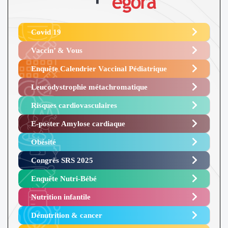
Covid 19
Vaccin’ & Vous
Enquête Calendrier Vaccinal Pédiatrique
Leucodystrophie métachromatique
Risques cardiovasculaires
E-poster Amylose cardiaque ​
Obésité ​
Congrès SRS 2025 ​
Enquête Nutri-Bébé ​
Nutrition infantile
Dénutrition & cancer