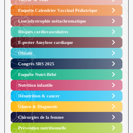
Enquête Calendrier Vaccinal Pédiatrique
Leucodystrophie métachromatique
Risques cardiovasculaires
E-poster Amylose cardiaque ​
Obésité ​
Congrès SRS 2025 ​
Enquête Nutri-Bébé ​
Nutrition infantile
Dénutrition & cancer
Gluten & Diagnostic
Chirurgies de la femme
Prévention nutritionnelle