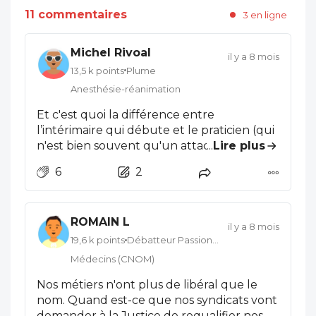
11 commentaires
3 en ligne
Michel Rivoal
il y a 8 mois
13,5 k points
Plume
Anesthésie-réanimation
Et c'est quoi la différence entre
l’intérimaire qui débute et le praticien (qui
n'est bien souvent qu'un attaché ou un
...
Lire plus
PH en probation) qui débute? Faut il aussi
6
2
interdire les remplacements en médecine
générale par des étudiants. même avec
licence de remplacement??? Le débat est
ROMAIN L
probablement le même avec les IDE. Ah
il y a 8 mois
oui je comprends, il faut commencer une
19,6 k points
Débatteur Passionné
carrière soit en étant chevronné soit... En
Médecins (CNOM)
étant pistonné peut être? On le trouve
Nos métiers n'ont plus de libéral que le
comment le premier job? Ça ne suffit déjà
nom. Quand est-ce que nos syndicats vont
plus Bac + 10 ou 12? Je veux bien qu'on
demander à la Justice de requalifier nos