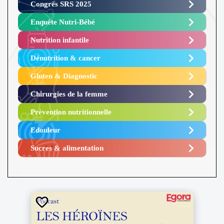
Congrès SRS 2025 ​
Enquête Nutri-Bébé ​
Nutrition infantile
Dénutrition & cancer
Gluten & Diagnostic
Chirurgies de la femme
Prévention nutritionnelle
Edouleur​
Sucres & alimentation​