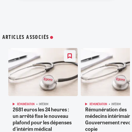
ARTICLES ASSOCIÉS
RÉMUNÉRATION
INTÉRIM
RÉMUNÉRATION
INTÉRIM
2681 euros les 24 heures :
Rémunération des
un arrêté fixe le nouveau
médecins intérimaires
plafond pour les dépenses
Gouvernement revoi
d'intérim médical
copie