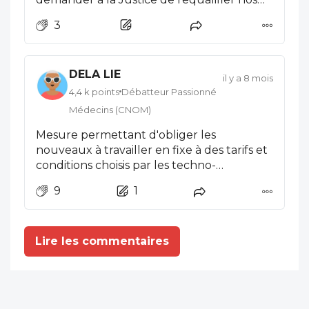
m'explique.
statuts en fonctionnariat ? Il faut aller
3
jusqu'au bout de la logique pour faire
cesser cette coercition lente.
DELA LIE
il y a 8 mois
4,4 k points
Débatteur Passionné
Médecins (CNOM)
Mesure permettant d'obliger les
nouveaux à travailler en fixe à des tarifs et
conditions choisis par les techno-
administratifs. La France n'est pas/plus un
9
1
pays de liberté.... Il faut bien compenser les
décisions de ces même décideurs sans
remettre les en causes, eux et leur statut.
Lire les commentaires