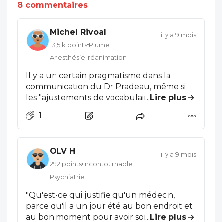
8 commentaires
Michel Rivoal
il y a 9 mois
13,5 k points
Plume
Anesthésie-réanimation
Il y a un certain pragmatisme dans la
communication du Dr Pradeau, même si
les "ajustements de vocabulaire"
...
Lire plus
(compléments d'honoraires) me font
1
sourire, mais ce n'est pas choquant dans sa
bouche. On n'est pas dans le changement
de sigle ou d'acronyme pour faire croire
OLV H
qu'on réforme, on est dans la
il y a 9 mois
revendication argumentée. Ok avec la
292 points
Incontournable
vision "horizontale" de la complémentarité
Psychiatrie
des généralistes et des diverses spécialités,
"Qu'est-ce qui justifie qu'un médecin,
d'autant que la médecine générale est
parce qu'il a un jour été au bon endroit et
devenue une "spécialité comme les
au bon moment pour avoir son clinicat, ait,
...
Lire plus
autres". Ok, la taxation "a priori" n'a pas de