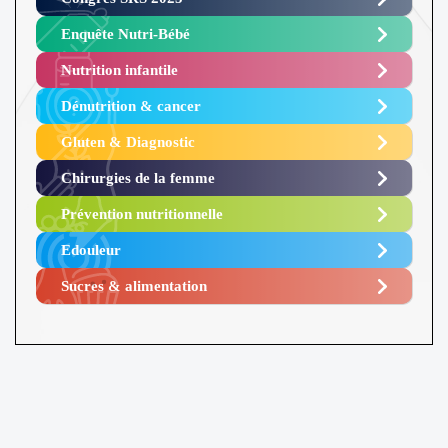
Enquête Nutri-Bébé ​
Nutrition infantile
Dénutrition & cancer
Gluten & Diagnostic
Chirurgies de la femme
Prévention nutritionnelle
Edouleur​
Sucres & alimentation​