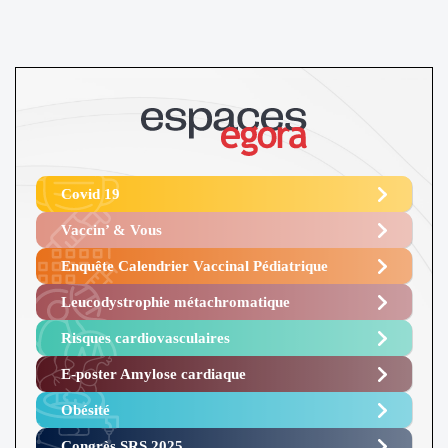
Covid 19
Vaccin’ & Vous
Enquête Calendrier Vaccinal Pédiatrique
Leucodystrophie métachromatique
Risques cardiovasculaires
E-poster Amylose cardiaque ​
Obésité ​
Congrès SRS 2025 ​