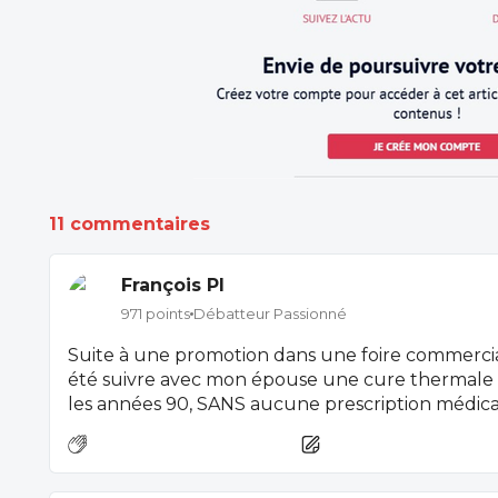
11 commentaires
François Pl
971 points
Débatteur Passionné
Suite à une promotion dans une foire commerciale
été suivre avec mon épouse une cure thermale
les années 90, SANS aucune prescription médicale ni "remboursement"... C'était
très agréable (2 massages/jour), et le service hôte
impeccable. C'était le but : se déconnecter du trava
Sur place, la majorité des curistes étaient des 