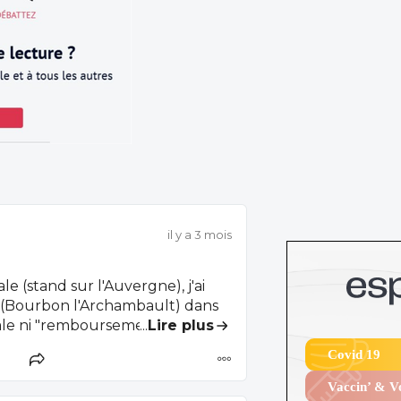
il y a 3 mois
 (stand sur l'Auvergne), j'ai
 (Bourbon l'Archambault) dans
...
Lire plus
lier en 1/2 pension était
Covid 19
il, détente et visiter la région...
habitués qui revenaient chaque
Vaccin’ & 