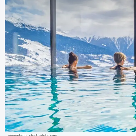
@mmphoto - stock.adobe.com