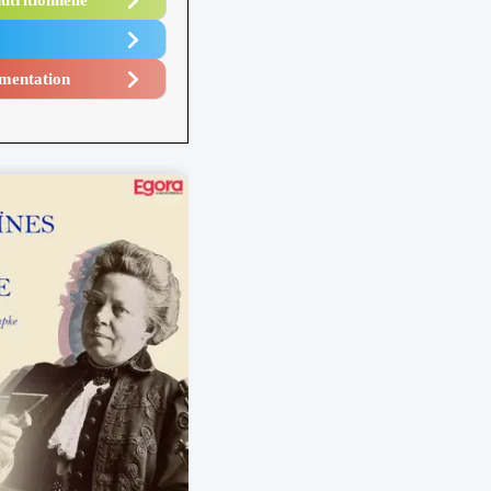
utritionnelle
mentation​