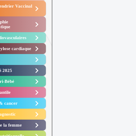
endrier Vaccinal
phie
tique
iovasculaires
lose cardiaque ​
 2025 ​
i-Bébé ​
antile
 & cancer
agnostic
de la femme