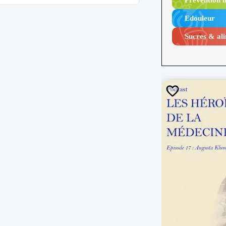
Prévention n
urser pour supprimer l'hérésie
ser dans les 15 jours impartis !
Edouleur​
Sucres & ali