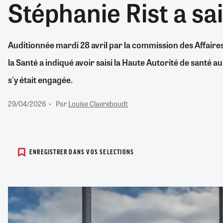
Stéphanie Rist a sai
RETRAITE
RÉMUNÉRATION
04/08/2026
0
SANTÉ NUMÉRIQUE
Auditionnée mardi 28 avril par la commission des Affaires
SOCIÉTÉ
la Santé a indiqué avoir saisi la Haute Autorité de santé 
VIE CONVENTIONNELLE
TOUT VOIR
s'y était engagée.
29/04/2026
Par
Louise Claereboudt
ENREGISTRER DANS VOS SELECTIONS