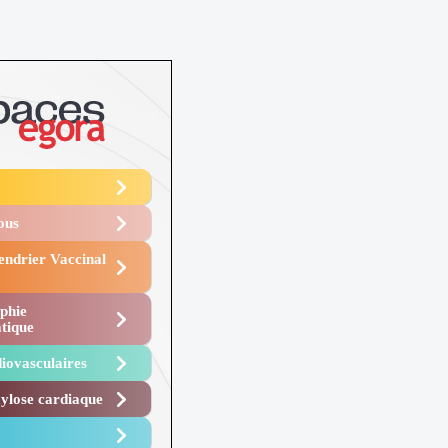
Vous
endrier Vaccinal
phie
tique
iovasculaires
lose cardiaque ​