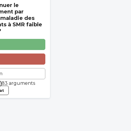
nuer le
ment par
 maladie des
s à SMR faible
?
n
83 arguments
tat