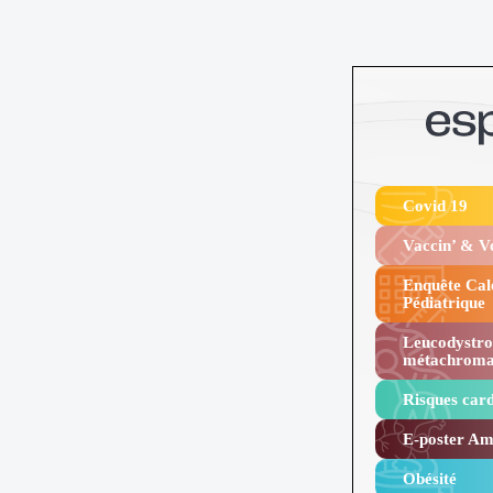
Covid 19
Vaccin’ & 
Enquête Cal
Pédiatrique
Leucodystro
métachroma
Risques card
E-poster Amy
Obésité ​