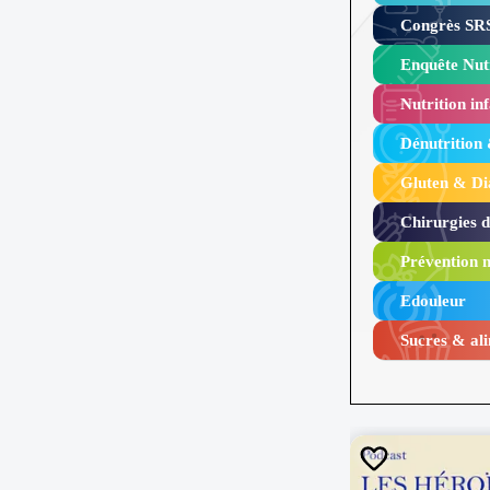
Congrès SRS
Enquête Nutr
Nutrition inf
Dénutrition
Gluten & Di
Chirurgies 
Prévention n
Edouleur​
Sucres & ali