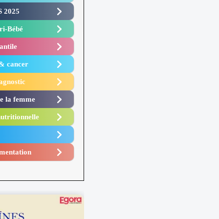
 2025 ​
i-Bébé ​
antile
 & cancer
agnostic
de la femme
utritionnelle
mentation​