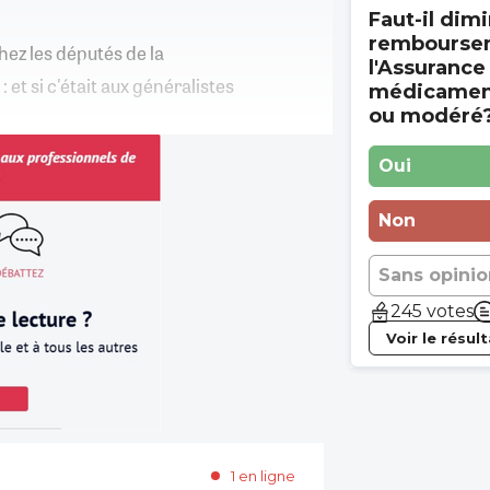
Faut-il dimi
rembourse
hez les députés de la
l'Assurance
et si c'était aux généralistes
médicament
ou modéré
Oui
Non
Sans opinio
245 votes
Voir le résul
1 en ligne