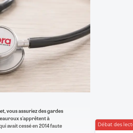
net, vous assuriez des gardes
teauroux s'apprêtent à
Débat des lect
ui avait cessé en 2014 faute