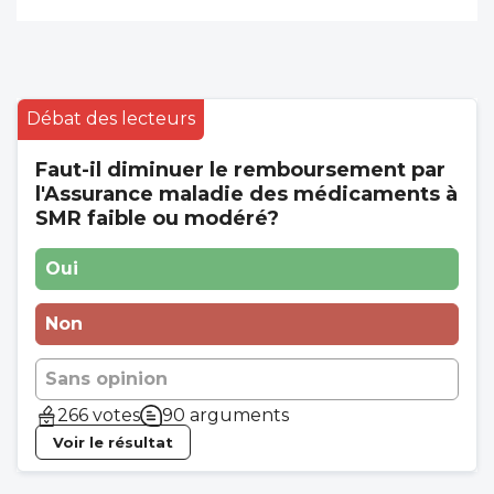
gréviste nous a annoncé son retour ce
matin.
Débat des lecteurs
Faut-il diminuer le remboursement par
l'Assurance maladie des médicaments à
SMR faible ou modéré?
Oui
Non
Sans opinion
266 votes
90 arguments
Voir le résultat