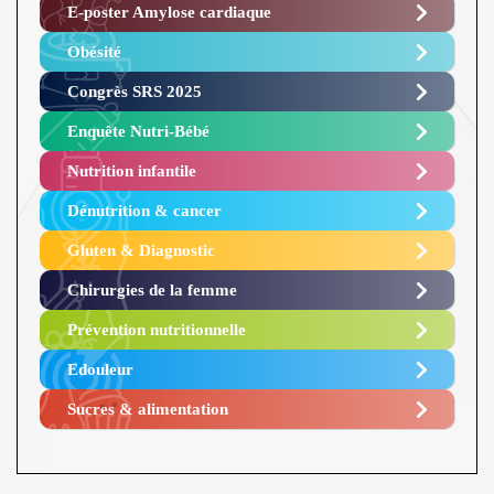
E-poster Amylose cardiaque ​
Obésité ​
Congrès SRS 2025 ​
Enquête Nutri-Bébé ​
Nutrition infantile
Dénutrition & cancer
Gluten & Diagnostic
Chirurgies de la femme
Prévention nutritionnelle
Edouleur​
Sucres & alimentation​