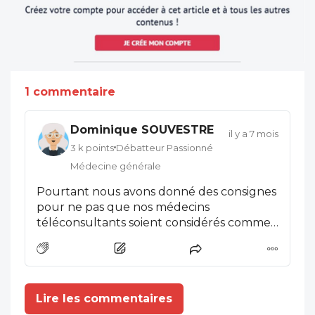
1 commentaire
Dominique SOUVESTRE
il y a 7 mois
3 k points
Débatteur Passionné
Médecine générale
Pourtant nous avons donné des consignes
pour ne pas que nos médecins
téléconsultants soient considérés comme
des briseurs de grèves. 2 exemples: 1°) Pas
d'exceptions aux restrictions habituelles
sur les arrêts de travail. 2°) Pas de renforts
inhabituels. Mais chaque médecin est resté
Lire les commentaires
libre de son activité. Un téléconsultant