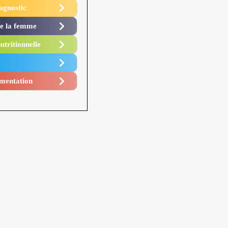
agnostic
de la femme
utritionnelle
mentation​