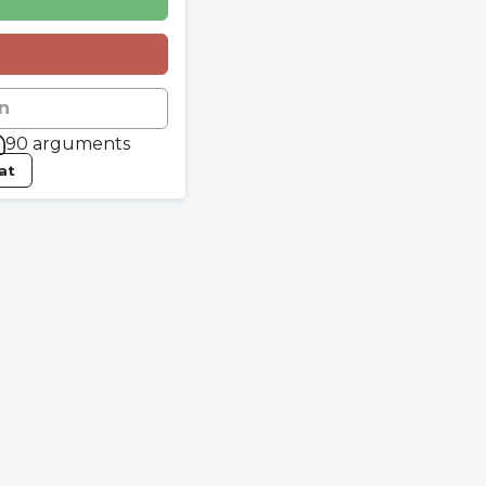
n
90 arguments
tat