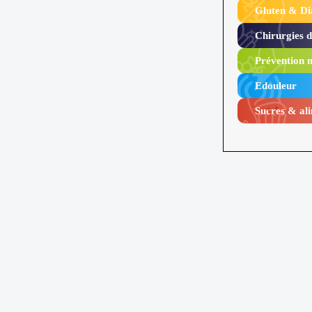
Gluten & Di
Chirurgies 
Prévention n
Edouleur​
Sucres & ali