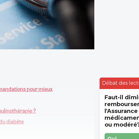
Débat des lect
mmandations pour mieux
Faut-il dimi
rembourse
sulinothérapie ?
l'Assurance
médicament
 du diabète
ou modéré
Oui