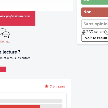
Non
Sans opinio
263 votes
Voir le résul
3 en ligne