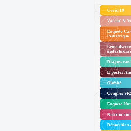
Covid 19
Vaccin’ & 
Enquête Cal
Pédiatrique
Leucodystro
métachroma
Risques card
E-poster Amy
Obésité ​
Congrès SRS
Enquête Nutr
Nutrition inf
Dénutrition