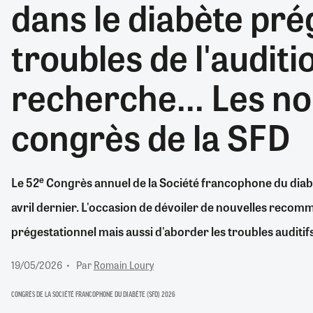
dans le diabète pré
RETRAITE
RÉMUNÉRATION
04/08/2026
0
troubles de l'auditi
SANTÉ NUMÉRIQUE
SOCIÉTÉ
recherche... Les n
VIE CONVENTIONNELLE
TOUT VOIR
congrès de la SFD
e
Le 52
Congrès annuel de la Société francophone du diabèt
avril dernier. L'occasion de dévoiler de nouvelles recom
prégestationnel mais aussi d'aborder les troubles auditif
19/05/2026
Par
Romain Loury
CONGRÈS DE LA SOCIÉTÉ FRANCOPHONE DU DIABÈTE (SFD) 2026