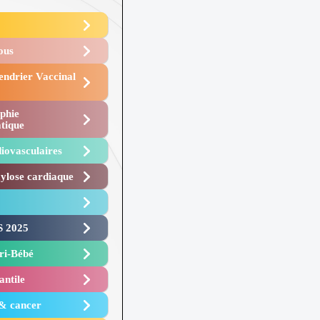
Vous
endrier Vaccinal
phie
tique
iovasculaires
lose cardiaque ​
 2025 ​
i-Bébé ​
antile
 & cancer