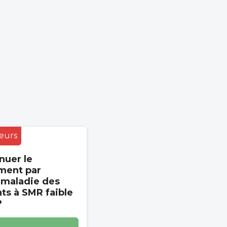
eurs
nuer le
ment par
 maladie des
s à SMR faible
?