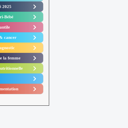
 2025 ​
i-Bébé ​
antile
 & cancer
agnostic
de la femme
utritionnelle
mentation​