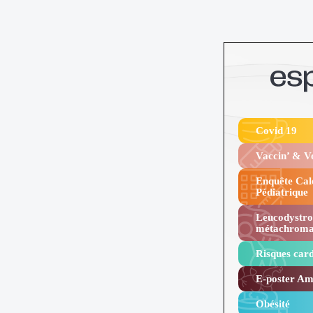
Covid 19
Vaccin’ & 
Enquête Cal
Pédiatrique
Leucodystro
métachroma
Risques card
E-poster Amy
Obésité ​