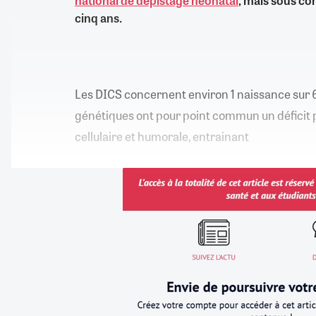
national de dépistage néonatal
, mais sous co
cinq ans.
Les DICS concernent environ 1 naissance sur 
génétiques ont pour point commun un déficit 
cellulaire et humorale, entrainant