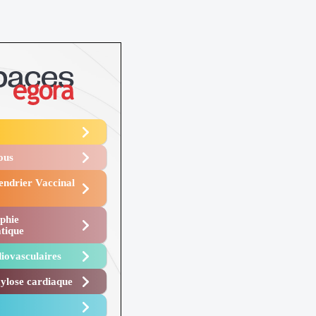
Vous
endrier Vaccinal
phie
tique
iovasculaires
lose cardiaque ​