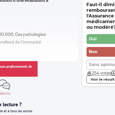
ndition d’une évaluation à
Faut-il dimi
rembourse
l'Assurance
médicament
ou modéré
60.000. Ces pathologies
Oui
profond de l'immunité
Non
Sans opinio
254 votes
Voir le résul