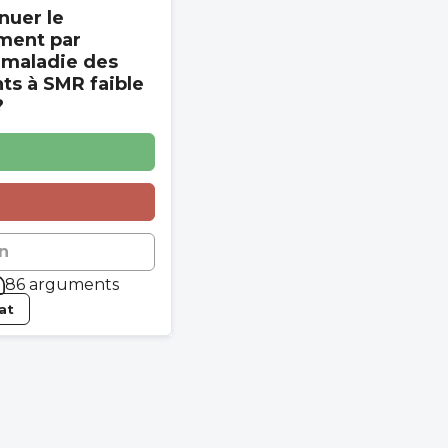
nuer le
ment par
 maladie des
s à SMR faible
?
n
86 arguments
tat