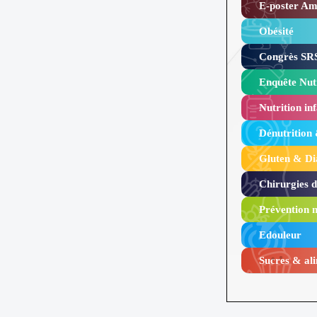
E-poster Amy
Obésité ​
Congrès SRS
Enquête Nutr
Nutrition inf
Dénutrition
Gluten & Di
Chirurgies 
Prévention n
Edouleur​
Sucres & ali