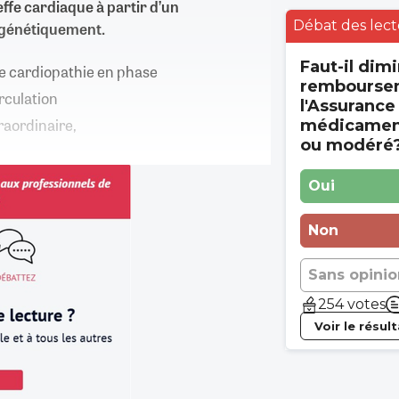
ffe cardiaque à partir d’un
Débat des lect
é génétiquement.
Faut-il dimi
ne cardiopathie en phase
rembourse
rculation
l'Assurance
raordinaire,
médicament
ou modéré
Oui
Non
Sans opinio
254 votes
Voir le résul