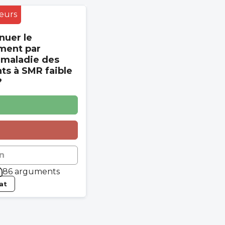
eurs
nuer le
ment par
 maladie des
s à SMR faible
?
n
86 arguments
tat