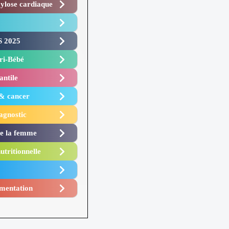
lose cardiaque ​
 2025 ​
i-Bébé ​
antile
 & cancer
agnostic
de la femme
utritionnelle
mentation​