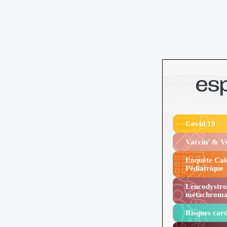
Covid 19
Vaccin’ & 
Enquête Cal
Pédiatrique
Leucodystro
métachroma
Risques card