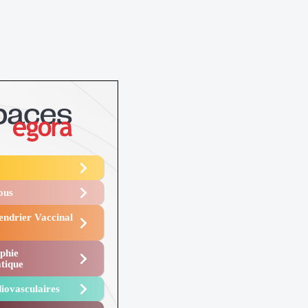
Vous
endrier Vaccinal
phie
tique
iovasculaires